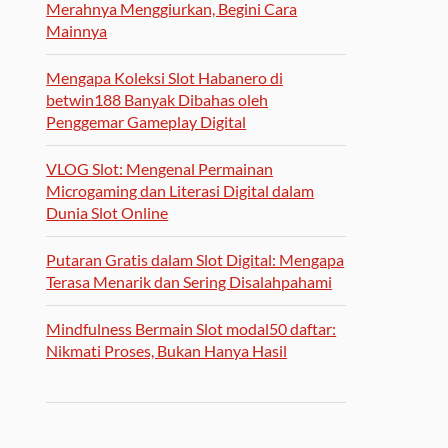
Merahnya Menggiurkan, Begini Cara
Mainnya
Mengapa Koleksi Slot Habanero di
betwin188 Banyak Dibahas oleh
Penggemar Gameplay Digital
VLOG Slot: Mengenal Permainan
Microgaming dan Literasi Digital dalam
Dunia Slot Online
Putaran Gratis dalam Slot Digital: Mengapa
Terasa Menarik dan Sering Disalahpahami
Mindfulness Bermain Slot modal50 daftar:
Nikmati Proses, Bukan Hanya Hasil