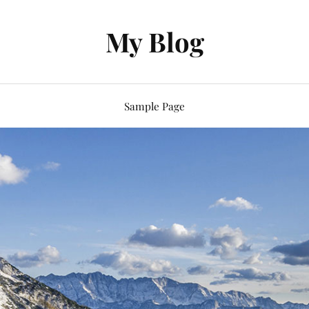
My Blog
Sample Page