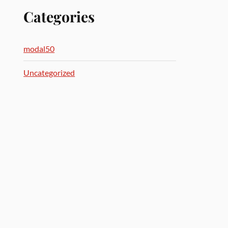
Categories
modal50
Uncategorized