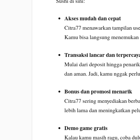
Sushi di sini:
Akses mudah dan cepat
Citra77 menawarkan tampilan use
Kamu bisa langsung menemukan He
Transaksi lancar dan terpercay
Mulai dari deposit hingga penari
dan aman. Jadi, kamu nggak perlu
Bonus dan promosi menarik
Citra77 sering menyediakan berb
lebih lama dan meningkatkan pe
Demo game gratis
Kalau kamu masih ragu, coba dulu