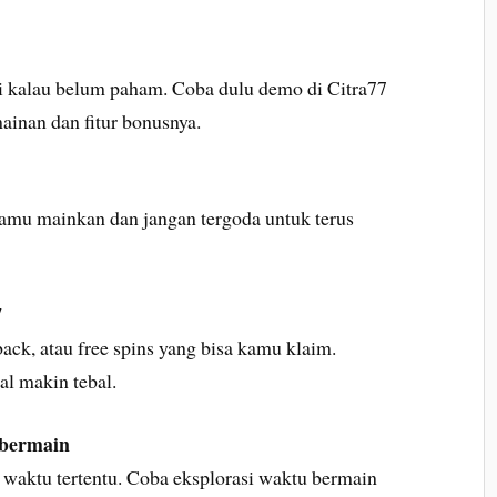
li kalau belum paham. Coba dulu demo di Citra77
ainan dan fitur bonusnya.
kamu mainkan dan jangan tergoda untuk terus
7
ack, atau free spins yang bisa kamu klaim.
l makin tebal.
 bermain
waktu tertentu. Coba eksplorasi waktu bermain