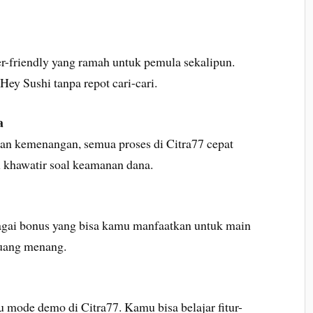
r-friendly yang ramah untuk pemula sekalipun.
y Sushi tanpa repot cari-cari.
a
kan kemenangan, semua proses di Citra77 cepat
 khawatir soal keamanan dana.
agai bonus yang bisa kamu manfaatkan untuk main
luang menang.
 mode demo di Citra77. Kamu bisa belajar fitur-