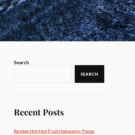
Search
SEARCH
Recent Posts
Review Hot Hot Fruit Habanero: Panas