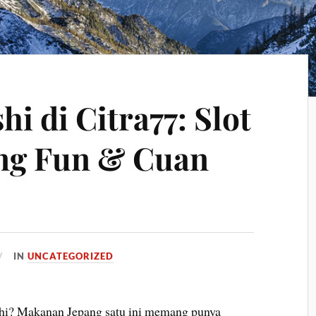
i di Citra77: Slot
ng Fun & Cuan
IN
UNCATEGORIZED
shi? Makanan Jepang satu ini memang punya