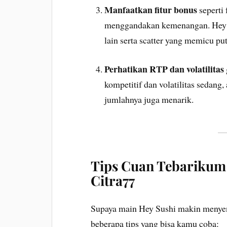
Manfaatkan fitur bonus
seperti 
menggandakan kemenangan. Hey S
lain serta scatter yang memicu put
Perhatikan RTP dan volatilitas
kompetitif dan volatilitas sedang
jumlahnya juga menarik.
Tips Cuan Tebarikum 
Citra77
Supaya main Hey Sushi makin menye
beberapa tips yang bisa kamu coba: