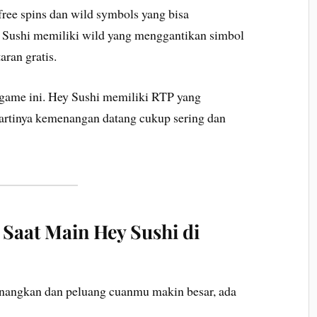
free spins dan wild symbols yang bisa
ushi memiliki wild yang menggantikan simbol
aran gratis.
game ini. Hey Sushi memiliki RTP yang
, artinya kemenangan datang cukup sering dan
Saat Main Hey Sushi di
nangkan dan peluang cuanmu makin besar, ada