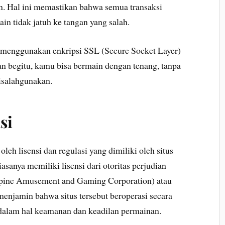
in. Hal ini memastikan bahwa semua transaksi
n tidak jatuh ke tangan yang salah.
ng menggunakan enkripsi SSL (Secure Socket Layer)
 begitu, kamu bisa bermain dengan tenang, tanpa
isalahgunakan.
si
leh lisensi dan regulasi yang dimiliki oleh situs
biasanya memiliki lisensi dari otoritas perjudian
ppine Amusement and Gaming Corporation) atau
menjamin bahwa situs tersebut beroperasi secara
 dalam hal keamanan dan keadilan permainan.