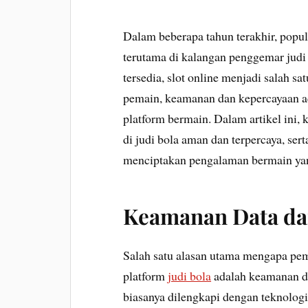
Dalam beberapa tahun terakhir, popul
terutama di kalangan penggemar judi 
tersedia, slot online menjadi salah s
pemain, keamanan dan kepercayaan ad
platform bermain. Dalam artikel ini,
di judi bola aman dan terpercaya, se
menciptakan pengalaman bermain ya
Keamanan Data da
Salah satu alasan utama mengapa pem
platform
judi bola
adalah keamanan dat
biasanya dilengkapi dengan teknolog