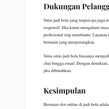
Dukungan Pelang
Situs judi bola yang terpercaya jug
responsif. Jika kamu mengalami masa
profesional siap membantu. Layanan 
bermain yang menyenangkan.
Situs-situs judi bola biasanya menyed
chat hingga email. Dengan demikian
jika dibutuhkan.
Kesimpulan
Bermain slot online di judi bola adal