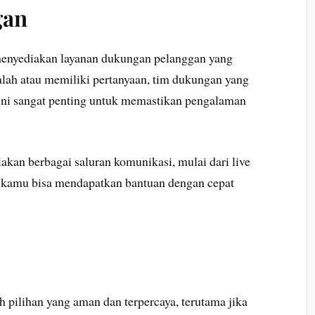
gan
a menyediakan layanan dukungan pelanggan yang
lah atau memiliki pertanyaan, tim dukungan yang
ini sangat penting untuk memastikan pengalaman
iakan berbagai saluran komunikasi, mulai dari live
, kamu bisa mendapatkan bantuan dengan cepat
ah pilihan yang aman dan terpercaya, terutama jika