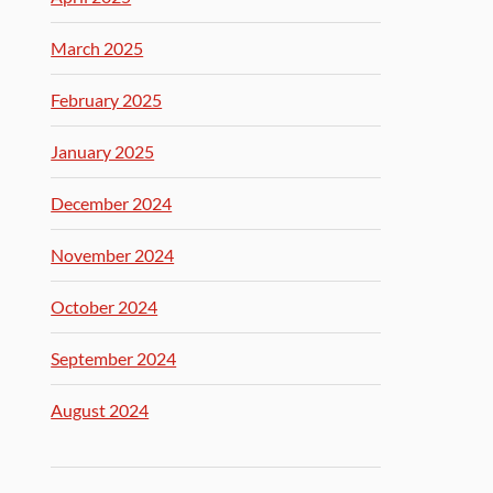
March 2025
February 2025
January 2025
December 2024
November 2024
October 2024
September 2024
August 2024