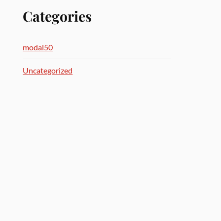
Categories
modal50
Uncategorized