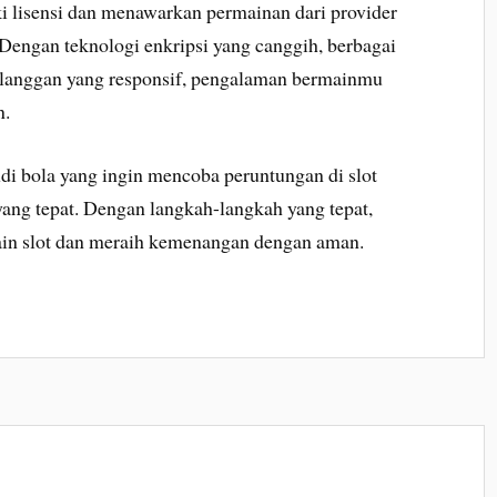
 lisensi dan menawarkan permainan dari provider
engan teknologi enkripsi yang canggih, berbagai
elanggan yang responsif, pengalaman bermainmu
n.
di bola yang ingin mencoba peruntungan di slot
 yang tepat. Dengan langkah-langkah yang tepat,
in slot dan meraih kemenangan dengan aman.