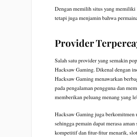
Dengan memilih situs yang memiliki 
tetapi juga menjamin bahwa permaina
Provider Terperc
Salah satu provider yang semakin pop
Hacksaw Gaming. Dikenal dengan ino
Hacksaw Gaming menawarkan berbagai 
pada pengalaman pengguna dan memil
memberikan peluang menang yang leb
Hacksaw Gaming juga berkomitmen un
sehingga pemain dapat merasa aman s
kompetitif dan fitur-fitur menarik, s