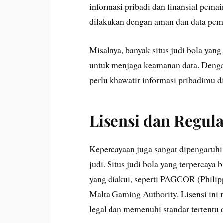
informasi pribadi dan finansial pema
dilakukan dengan aman dan data pemai
Misalnya, banyak situs judi bola ya
untuk menjaga keamanan data. Dengan
perlu khawatir informasi pribadimu d
Lisensi dan Regula
Kepercayaan juga sangat dipengaruhi o
judi. Situs judi bola yang terpercaya 
yang diakui, seperti PAGCOR (Phili
Malta Gaming Authority. Lisensi ini 
legal dan memenuhi standar tertentu