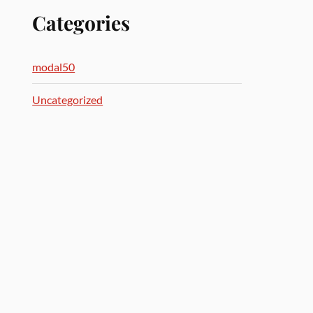
Categories
modal50
Uncategorized