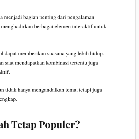
uga menjadi bagian penting dari pengalaman
menghadirkan berbagai elemen interaktif untuk
bol dapat memberikan suasana yang lebih hidup.
lan saat mendapatkan kombinasi tertentu juga
ktif.
an tidak hanya mengandalkan tema, tetapi juga
engkap.
h Tetap Populer?