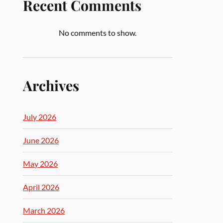
Recent Comments
No comments to show.
Archives
July 2026
June 2026
May 2026
April 2026
March 2026