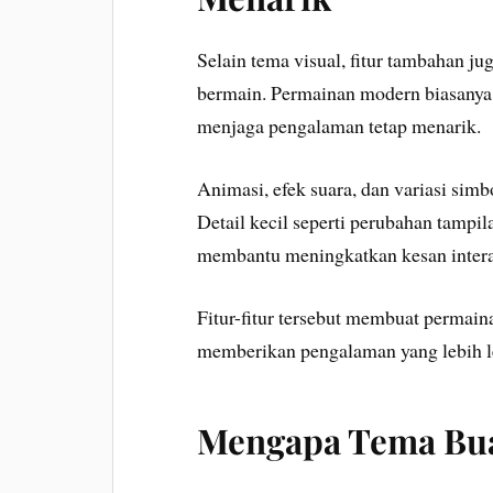
Selain tema visual, fitur tambahan j
bermain. Permainan modern biasanya 
menjaga pengalaman tetap menarik.
Animasi, efek suara, dan variasi sim
Detail kecil seperti perubahan tampi
membantu meningkatkan kesan intera
Fitur-fitur tersebut membuat permain
memberikan pengalaman yang lebih l
Mengapa Tema Bua