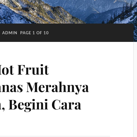
:
ADMIN
PAGE 1 OF 10
ot Fruit
anas Merahnya
 Begini Cara