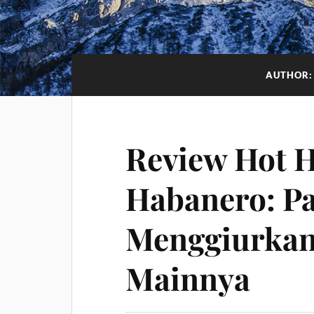
AUTHOR
Review Hot H
Habanero: P
Menggiurkan,
Mainnya