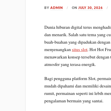
BY
ADMIN
ON
JULY 30, 2026
Dunia hiburan digital terus menghad
dan menarik. Salah satu tema yang c
buah-buahan yang dipadukan dengan 
menyenangkan
situs slot
. Hot Hot Fr
menawarkan konsep tersebut dengan t
atmosfer yang terasa energik.
Bagi pengguna platform Slot, permai
mudah dipahami dan memiliki desain 
rumit, permainan seperti ini lebih m
pengalaman bermain yang santai.