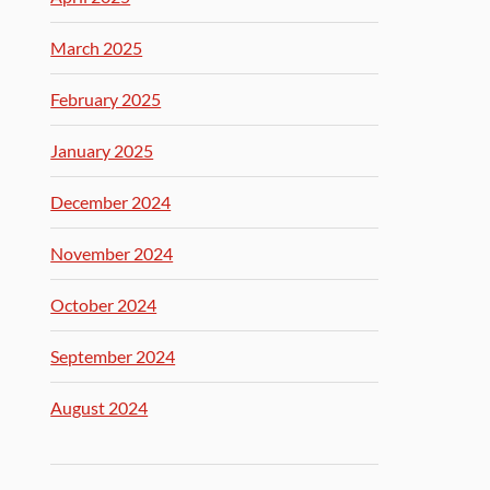
March 2025
February 2025
January 2025
December 2024
November 2024
October 2024
September 2024
August 2024