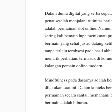
Dalam dunia digital yang serba cepat
penat setelah menjalani rutinitas har
adalah permainan slot online. Namun
sering kali pemain lupa menikmati pr
bermain yang sehat justru datang k
tanpa terlalu terobsesi pada hasil ak
menarik perhatian, termasuk di komu
kalangan pemain online modern.
Mindfulness pada dasarnya adalah ke
dilakukan saat ini. Dalam konteks be
permainan secara santai, memahami ba
bermain adalah hiburan.