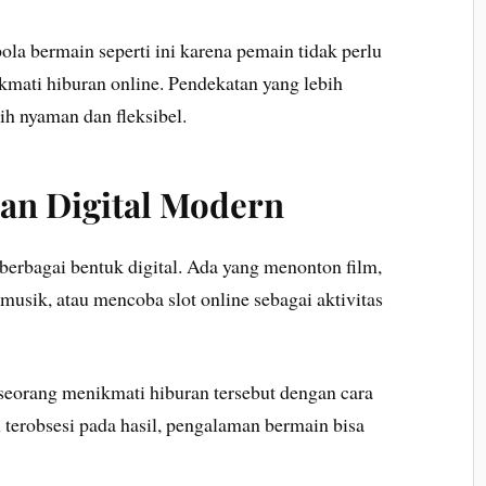
a bermain seperti ini karena pemain tidak perlu
mati hiburan online. Pendekatan yang lebih
ih nyaman dan fleksibel.
ran Digital Modern
 berbagai bentuk digital. Ada yang menonton film,
usik, atau mencoba slot online sebagai aktivitas
seorang menikmati hiburan tersebut dengan cara
 terobsesi pada hasil, pengalaman bermain bisa