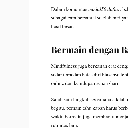
Dalam komunitas
modal50 daftar
, b
sebagai cara bersantai setelah hari y
hasil besar.
Bermain dengan Ba
Mindfulness juga berkaitan erat den
sadar terhadap batas diri biasanya l
online dan kehidupan sehari-hari.
Salah satu langkah sederhana adala
begitu, pemain tahu kapan harus berhe
waktu bermain juga membantu menjaga
rutinitas lain.