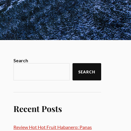
Search
SEARCH
Recent Posts
Review Hot Hot Fruit Habanero: Panas