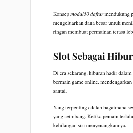
Konsep
modal50 daftar
mendukung pol
mengeluarkan dana besar untuk menik
ringan membuat permainan terasa leb
Slot Sebagai Hibu
Di era sekarang, hiburan hadir dalam
bermain game online, mendengarkan m
santai.
Yang terpenting adalah bagaimana se
yang seimbang. Ketika pemain terlalu
kehilangan sisi menyenangkannya.