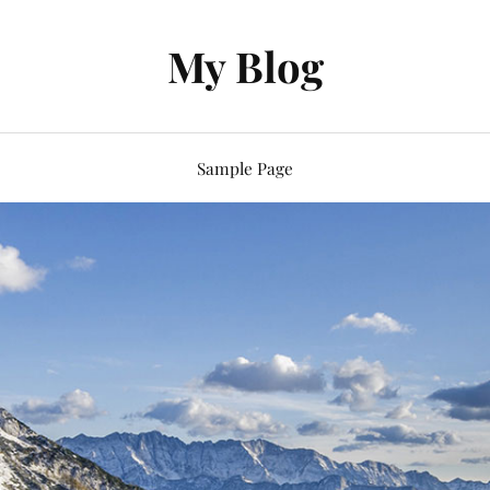
My Blog
Sample Page