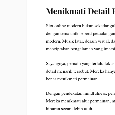
Menikmati Detail
Slot online modern bukan sekadar gu
dengan tema unik seperti petualangan,
modern. Musik latar, desain visual, d
menciptakan pengalaman yang imersi
Sayangnya, pemain yang terlalu foku
detail menarik tersebut. Mereka hany
benar menikmati permainan.
Dengan pendekatan mindfulness, pem
Mereka menikmati alur permainan, me
hiburan secara lebih utuh.