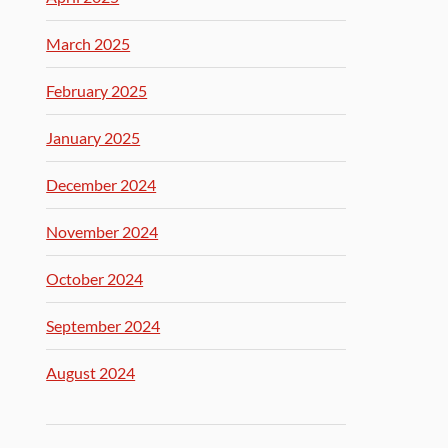
March 2025
February 2025
January 2025
December 2024
November 2024
October 2024
September 2024
August 2024