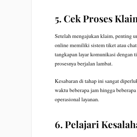
5. Cek Proses Klai
Setelah mengajukan klaim, penting u
online memiliki sistem tiket atau chat
tangkapan layar komunikasi dengan ti
prosesnya berjalan lambat.
Kesabaran di tahap ini sangat diperl
waktu beberapa jam hingga beberapa 
operasional layanan.
6. Pelajari Kesala