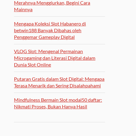
Merahnya Menggiurkan, Begini Cara
Mainnya
Mengapa Koleksi Slot Habanero di
betwin188 Banyak Dibahas oleh
Penggemar Gameplay Digital
VLOG Slot: Mengenal Permainan
Microgaming dan Literasi Digital dalam
Dunia Slot Online
Putaran Gratis dalam Slot Digital: Mengapa
Terasa Menarik dan Sering Disalahpahami
Mindfulness Bermain Slot modal50 daftar:
Nikmati Proses, Bukan Hanya Hasil