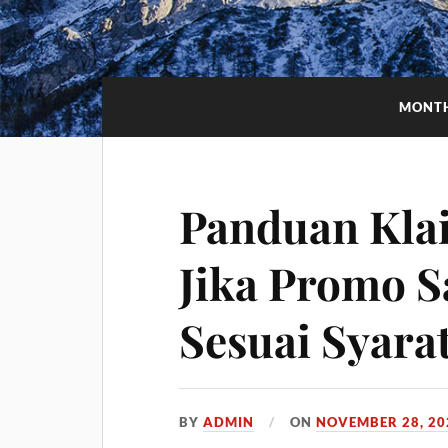
MONT
Panduan Kla
Jika Promo S
Sesuai Syara
BY
ADMIN
ON
NOVEMBER 28, 20