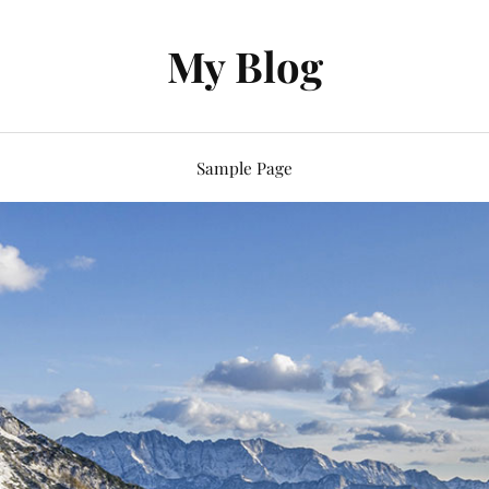
My Blog
Sample Page