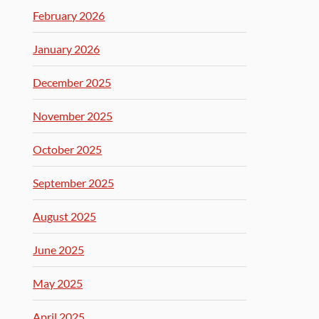
February 2026
January 2026
December 2025
November 2025
October 2025
September 2025
August 2025
June 2025
May 2025
April 2025