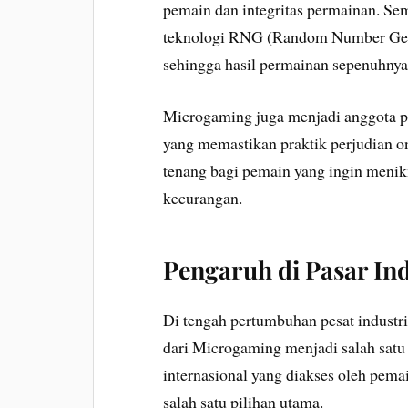
pemain dan integritas permainan. S
teknologi RNG (Random Number Gener
sehingga hasil permainan sepenuhnya 
Microgaming juga menjadi anggota 
yang memastikan praktik perjudian on
tenang bagi pemain yang ingin meni
kecurangan.
Pengaruh di Pasar In
Di tengah pertumbuhan pesat industri
dari Microgaming menjadi salah satu 
internasional yang diakses oleh pema
salah satu pilihan utama.