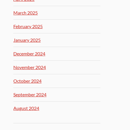
March 2025
February 2025
January 2025
December 2024
November 2024
October 2024
September 2024
August 2024