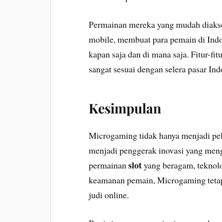
Permainan mereka yang mudah diakse
mobile, membuat para pemain di Ind
kapan saja dan di mana saja. Fitur-f
sangat sesuai dengan selera pasar I
Kesimpulan
Microgaming tidak hanya menjadi pel
menjadi penggerak inovasi yang meng
slot
permainan
yang beragam, teknol
keamanan pemain, Microgaming tetap 
judi online.