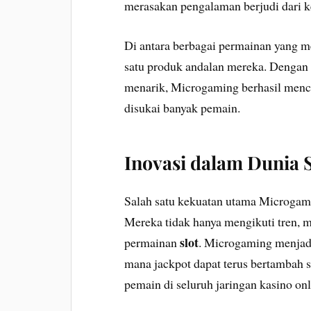
merasakan pengalaman berjudi dari
Di antara berbagai permainan yang
satu produk andalan mereka. Dengan t
menarik, Microgaming berhasil menc
disukai banyak pemain.
Inovasi dalam Dunia S
Salah satu kekuatan utama Microgam
Mereka tidak hanya mengikuti tren, m
slot
permainan
. Microgaming menjad
mana jackpot dapat terus bertambah s
pemain di seluruh jaringan kasino onl