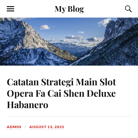
My Blog
Catatan Strategi Main Slot
Opera Fa Cai Shen Deluxe
Habanero
ADMIN
AUGUST 13, 2025