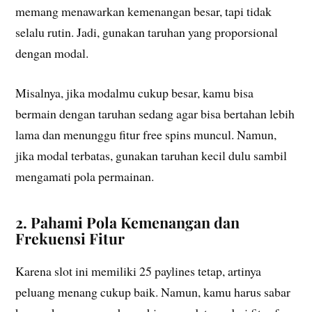
memang menawarkan kemenangan besar, tapi tidak
selalu rutin. Jadi, gunakan taruhan yang proporsional
dengan modal.
Misalnya, jika modalmu cukup besar, kamu bisa
bermain dengan taruhan sedang agar bisa bertahan lebih
lama dan menunggu fitur free spins muncul. Namun,
jika modal terbatas, gunakan taruhan kecil dulu sambil
mengamati pola permainan.
2.
Pahami Pola Kemenangan dan
Frekuensi Fitur
Karena slot ini memiliki 25 paylines tetap, artinya
peluang menang cukup baik. Namun, kamu harus sabar