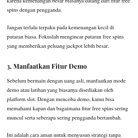
karena kemenangan besar biasanya datang dari fitur free
spins dengan pengganda.
Jangan terlalu terpaku pada kemenangan kecil di
putaran biasa. Fokuslah mengincar putaran free spins
yang memberikan peluang jackpot lebih besar.
3.
Manfaatkan Fitur Demo
Sebelum bermain dengan uang asli, manfaatkan mode
demo atau latihan yang biasanya disediakan oleh
platform slot. Dengan mencoba demo, kamu bisa
memahami kapan dan bagaimana fitur free spins sering
muncul serta seberapa sering pengganda bertambah.
Ini adalah cara aman untuk menyusun strategi tanpa