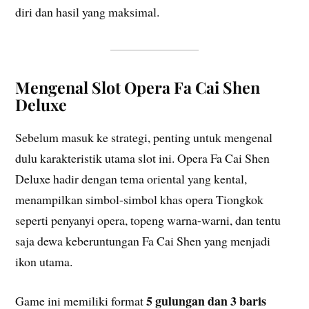
diri dan hasil yang maksimal.
Mengenal Slot Opera Fa Cai Shen
Deluxe
Sebelum masuk ke strategi, penting untuk mengenal
dulu karakteristik utama slot ini. Opera Fa Cai Shen
Deluxe hadir dengan tema oriental yang kental,
menampilkan simbol-simbol khas opera Tiongkok
seperti penyanyi opera, topeng warna-warni, dan tentu
saja dewa keberuntungan Fa Cai Shen yang menjadi
ikon utama.
5 gulungan dan 3 baris
Game ini memiliki format