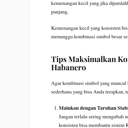
kemenangan kecil yang jika dijumlah
panjang.
Kemenangan kecil yang konsisten bisa
menunggu kombinasi simbol besar sepe
Tips Maksimalkan Kom
Habanero
Agar kombinasi simbol yang muncul b
sederhana yang bisa Anda terapkan, te
Mainkan dengan Taruhan Stabi
Jangan terlalu sering mengubah 
konsisten bisa membantu sistem