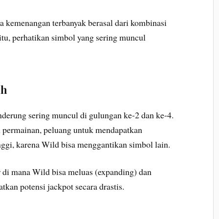
a kemenangan terbanyak berasal dari kombinasi
 itu, perhatikan simbol yang sering muncul
ah
derung sering muncul di gulungan ke-2 dan ke-4.
h permainan, peluang untuk mendapatkan
ggi, karena Wild bisa menggantikan simbol lain.
 di mana Wild bisa meluas (expanding) dan
kan potensi jackpot secara drastis.