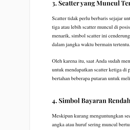
3.
Scatter yang Muncul Te
Scatter tidak perlu berbaris sejajar
tiga atau lebih scatter muncul di pos
menarik, simbol scatter ini cenderu
dalam jangka waktu bermain tertentu
Oleh karena itu, saat Anda sudah men
untuk mendapatkan scatter ketiga di
bertahan beberapa putaran untuk meli
4.
Simbol Bayaran Rendah
Meskipun kurang menguntungkan secar
angka atau huruf sering muncul ber