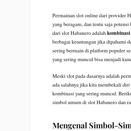
Permainan slot online dari provider 
yang beragam, dan tentu saja potensi
kombinasi
dari slot Habanero adalah
berbagai keuntungan jika dipahami d
sering bermain di platform populer se
yang sering muncul bisa menjadi ku
Meski slot pada dasarnya adalah per
ada salahnya jika kita membekali di
kombinasi yang sering muncul. Beriku
simbol umum di slot Habanero dan ra
Mengenal Simbol-Sim