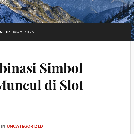
NTH:
MAY 2025
binasi Simbol
Muncul di Slot
IN
UNCATEGORIZED