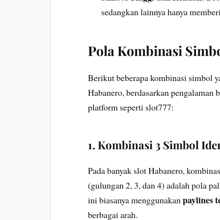
sedangkan lainnya hanya memberi
Pola Kombinasi Simbo
Berikut beberapa kombinasi simbol ya
Habanero, berdasarkan pengalaman b
platform seperti slot777:
1.
Kombinasi 3 Simbol Ide
Pada banyak slot Habanero, kombinasi
(gulungan 2, 3, dan 4) adalah pola 
paylines t
ini biasanya menggunakan
berbagai arah.