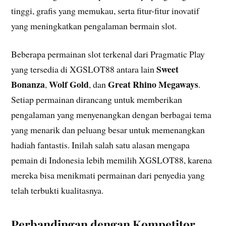
tinggi, grafis yang memukau, serta fitur-fitur inovatif
yang meningkatkan pengalaman bermain slot.
Beberapa permainan slot terkenal dari Pragmatic Play
Sweet
yang tersedia di XGSLOT88 antara lain
Bonanza
Wolf Gold
Great Rhino Megaways
,
, dan
.
Setiap permainan dirancang untuk memberikan
pengalaman yang menyenangkan dengan berbagai tema
yang menarik dan peluang besar untuk memenangkan
hadiah fantastis. Inilah salah satu alasan mengapa
pemain di Indonesia lebih memilih XGSLOT88, karena
mereka bisa menikmati permainan dari penyedia yang
telah terbukti kualitasnya.
Perbandingan dengan Kompetitor