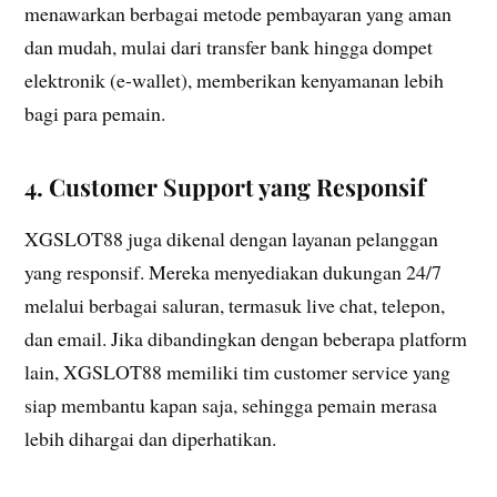
menawarkan berbagai metode pembayaran yang aman
dan mudah, mulai dari transfer bank hingga dompet
elektronik (e-wallet), memberikan kenyamanan lebih
bagi para pemain.
4.
Customer Support yang Responsif
XGSLOT88 juga dikenal dengan layanan pelanggan
yang responsif. Mereka menyediakan dukungan 24/7
melalui berbagai saluran, termasuk live chat, telepon,
dan email. Jika dibandingkan dengan beberapa platform
lain, XGSLOT88 memiliki tim customer service yang
siap membantu kapan saja, sehingga pemain merasa
lebih dihargai dan diperhatikan.