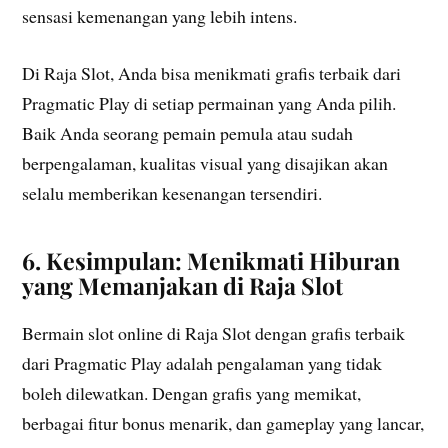
sensasi kemenangan yang lebih intens.
Di Raja Slot, Anda bisa menikmati grafis terbaik dari
Pragmatic Play di setiap permainan yang Anda pilih.
Baik Anda seorang pemain pemula atau sudah
berpengalaman, kualitas visual yang disajikan akan
selalu memberikan kesenangan tersendiri.
6. Kesimpulan: Menikmati Hiburan
yang Memanjakan di Raja Slot
Bermain slot online di Raja Slot dengan grafis terbaik
dari Pragmatic Play adalah pengalaman yang tidak
boleh dilewatkan. Dengan grafis yang memikat,
berbagai fitur bonus menarik, dan gameplay yang lancar,