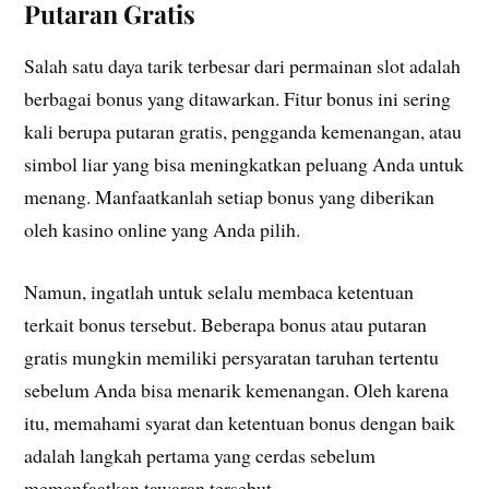
Putaran Gratis
Salah satu daya tarik terbesar dari permainan slot adalah
berbagai bonus yang ditawarkan. Fitur bonus ini sering
kali berupa putaran gratis, pengganda kemenangan, atau
simbol liar yang bisa meningkatkan peluang Anda untuk
menang. Manfaatkanlah setiap bonus yang diberikan
oleh kasino online yang Anda pilih.
Namun, ingatlah untuk selalu membaca ketentuan
terkait bonus tersebut. Beberapa bonus atau putaran
gratis mungkin memiliki persyaratan taruhan tertentu
sebelum Anda bisa menarik kemenangan. Oleh karena
itu, memahami syarat dan ketentuan bonus dengan baik
adalah langkah pertama yang cerdas sebelum
memanfaatkan tawaran tersebut.