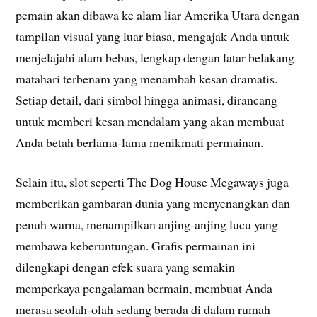
pemain akan dibawa ke alam liar Amerika Utara dengan
tampilan visual yang luar biasa, mengajak Anda untuk
menjelajahi alam bebas, lengkap dengan latar belakang
matahari terbenam yang menambah kesan dramatis.
Setiap detail, dari simbol hingga animasi, dirancang
untuk memberi kesan mendalam yang akan membuat
Anda betah berlama-lama menikmati permainan.
Selain itu, slot seperti The Dog House Megaways juga
memberikan gambaran dunia yang menyenangkan dan
penuh warna, menampilkan anjing-anjing lucu yang
membawa keberuntungan. Grafis permainan ini
dilengkapi dengan efek suara yang semakin
memperkaya pengalaman bermain, membuat Anda
merasa seolah-olah sedang berada di dalam rumah