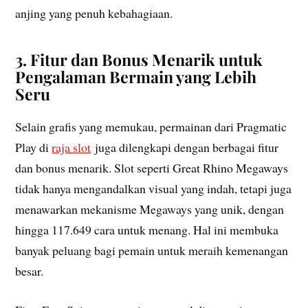
anjing yang penuh kebahagiaan.
3. Fitur dan Bonus Menarik untuk
Pengalaman Bermain yang Lebih
Seru
Selain grafis yang memukau, permainan dari Pragmatic
Play di
raja slot
juga dilengkapi dengan berbagai fitur
dan bonus menarik. Slot seperti Great Rhino Megaways
tidak hanya mengandalkan visual yang indah, tetapi juga
menawarkan mekanisme Megaways yang unik, dengan
hingga 117.649 cara untuk menang. Hal ini membuka
banyak peluang bagi pemain untuk meraih kemenangan
besar.