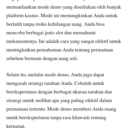
memanfaatkan mode demo yang disediakan oleh banyak
platform kasino. Mode ini memungkinkan Anda untuk
berlatih tanpa risiko kehilangan uang. Anda bisa
mencoba berbagai jenis slot dan memahami
mekanismenya. Ini adalah cara yang sangat efektif untuk
meningkatkan pemahaman Anda tentang permainan
sebelum bermain dengan uang asli.
Selain itu, melalui mode demo, Anda juga dapat
mengasah strategi taruhan Anda. Cobalah untuk
bereksperimen dengan berbagai ukuran taruhan dan
strategi untuk melihat apa yang paling efektif dalam
permainan tertentu. Mode demo memberi Anda ruang
untuk bereksperimen tanpa rasa khawatir tentang
kerugian.