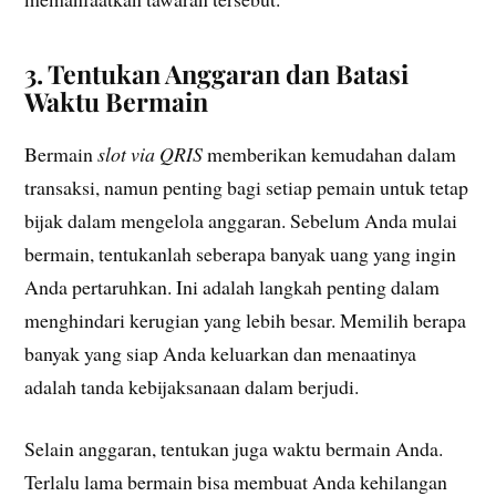
3. Tentukan Anggaran dan Batasi
Waktu Bermain
Bermain
slot via QRIS
memberikan kemudahan dalam
transaksi, namun penting bagi setiap pemain untuk tetap
bijak dalam mengelola anggaran. Sebelum Anda mulai
bermain, tentukanlah seberapa banyak uang yang ingin
Anda pertaruhkan. Ini adalah langkah penting dalam
menghindari kerugian yang lebih besar. Memilih berapa
banyak yang siap Anda keluarkan dan menaatinya
adalah tanda kebijaksanaan dalam berjudi.
Selain anggaran, tentukan juga waktu bermain Anda.
Terlalu lama bermain bisa membuat Anda kehilangan