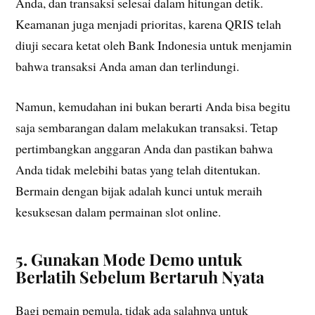
Anda, dan transaksi selesai dalam hitungan detik.
Keamanan juga menjadi prioritas, karena QRIS telah
diuji secara ketat oleh Bank Indonesia untuk menjamin
bahwa transaksi Anda aman dan terlindungi.
Namun, kemudahan ini bukan berarti Anda bisa begitu
saja sembarangan dalam melakukan transaksi. Tetap
pertimbangkan anggaran Anda dan pastikan bahwa
Anda tidak melebihi batas yang telah ditentukan.
Bermain dengan bijak adalah kunci untuk meraih
kesuksesan dalam permainan slot online.
5. Gunakan Mode Demo untuk
Berlatih Sebelum Bertaruh Nyata
Bagi pemain pemula, tidak ada salahnya untuk