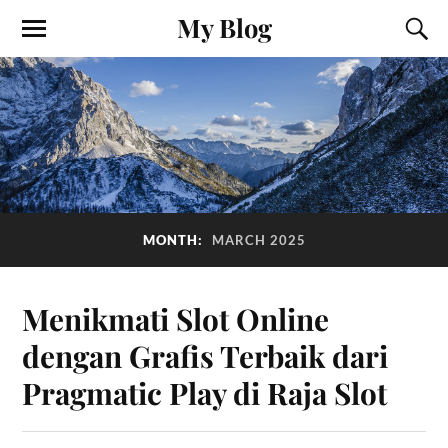
My Blog
MONTH:
MARCH 2025
Menikmati Slot Online
dengan Grafis Terbaik dari
Pragmatic Play di Raja Slot