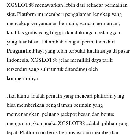
XGSLOT88 menawarkan lebih dari sekadar permainan
slot. Platform ini memberi pengalaman lengkap yang
mencakup kenyamanan bermain, variasi permainan,
kualitas grafis yang tinggi, dan dukungan pelanggan
yang luar biasa. Ditambah dengan permainan dari
Pragmatic Play
, yang telah terbukti kualitasnya di pasar
Indonesia, XGSLOT88 jelas memiliki daya tarik
tersendiri yang sulit untuk ditandingi oleh
kompetitornya.
Jika kamu adalah pemain yang mencari platform yang
bisa memberikan pengalaman bermain yang
menyenangkan, peluang jackpot besar, dan bonus
menguntungkan, maka XGSLOT88 adalah pilihan yang
tepat. Platform ini terus berinovasi dan memberikan