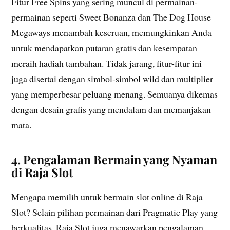
Fitur Free Spins yang sering muncul di permainan-
permainan seperti Sweet Bonanza dan The Dog House
Megaways menambah keseruan, memungkinkan Anda
untuk mendapatkan putaran gratis dan kesempatan
meraih hadiah tambahan. Tidak jarang, fitur-fitur ini
juga disertai dengan simbol-simbol wild dan multiplier
yang memperbesar peluang menang. Semuanya dikemas
dengan desain grafis yang mendalam dan memanjakan
mata.
4. Pengalaman Bermain yang Nyaman
di Raja Slot
Mengapa memilih untuk bermain slot online di Raja
Slot? Selain pilihan permainan dari Pragmatic Play yang
berkualitas, Raja Slot juga menawarkan pengalaman