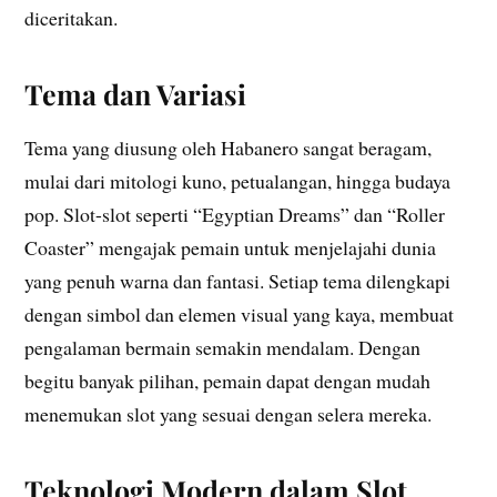
diceritakan.
Tema dan Variasi
Tema yang diusung oleh Habanero sangat beragam,
mulai dari mitologi kuno, petualangan, hingga budaya
pop. Slot-slot seperti “Egyptian Dreams” dan “Roller
Coaster” mengajak pemain untuk menjelajahi dunia
yang penuh warna dan fantasi. Setiap tema dilengkapi
dengan simbol dan elemen visual yang kaya, membuat
pengalaman bermain semakin mendalam. Dengan
begitu banyak pilihan, pemain dapat dengan mudah
menemukan slot yang sesuai dengan selera mereka.
Teknologi Modern dalam Slot