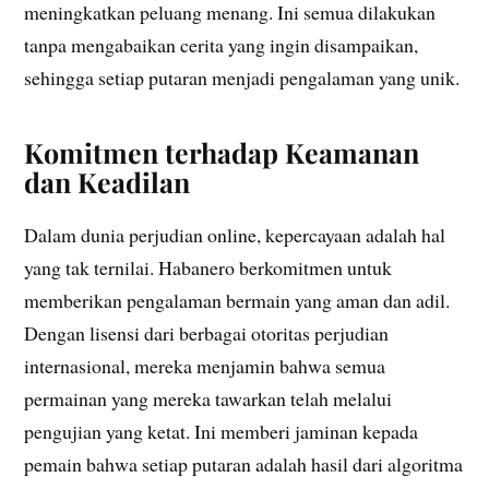
meningkatkan peluang menang. Ini semua dilakukan
tanpa mengabaikan cerita yang ingin disampaikan,
sehingga setiap putaran menjadi pengalaman yang unik.
Komitmen terhadap Keamanan
dan Keadilan
Dalam dunia perjudian online, kepercayaan adalah hal
yang tak ternilai. Habanero berkomitmen untuk
memberikan pengalaman bermain yang aman dan adil.
Dengan lisensi dari berbagai otoritas perjudian
internasional, mereka menjamin bahwa semua
permainan yang mereka tawarkan telah melalui
pengujian yang ketat. Ini memberi jaminan kepada
pemain bahwa setiap putaran adalah hasil dari algoritma