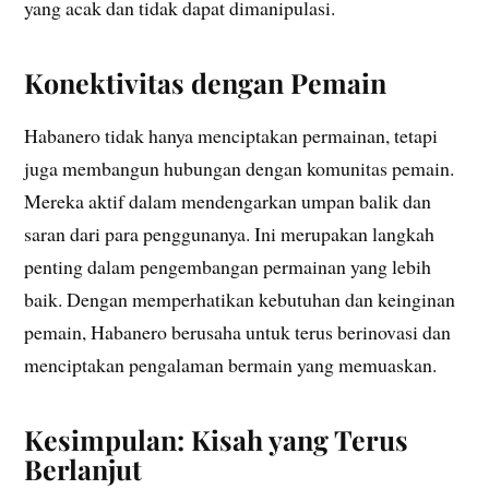
yang acak dan tidak dapat dimanipulasi.
Konektivitas dengan Pemain
Habanero tidak hanya menciptakan permainan, tetapi
juga membangun hubungan dengan komunitas pemain.
Mereka aktif dalam mendengarkan umpan balik dan
saran dari para penggunanya. Ini merupakan langkah
penting dalam pengembangan permainan yang lebih
baik. Dengan memperhatikan kebutuhan dan keinginan
pemain, Habanero berusaha untuk terus berinovasi dan
menciptakan pengalaman bermain yang memuaskan.
Kesimpulan: Kisah yang Terus
Berlanjut