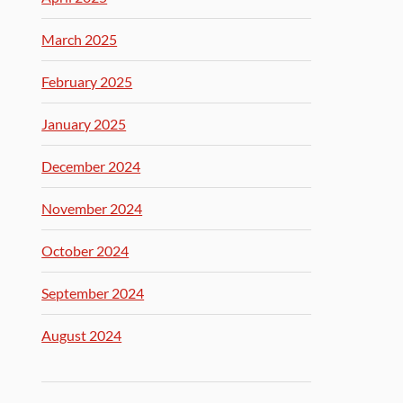
March 2025
February 2025
January 2025
December 2024
November 2024
October 2024
September 2024
August 2024