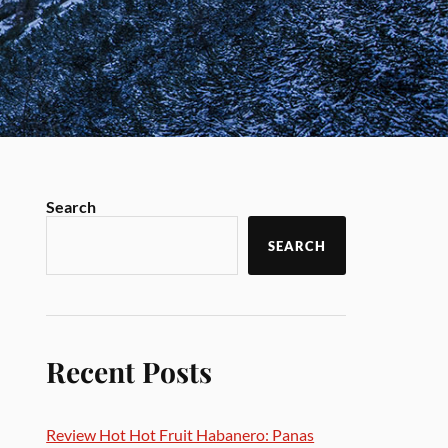
Search
SEARCH
Recent Posts
Review Hot Hot Fruit Habanero: Panas