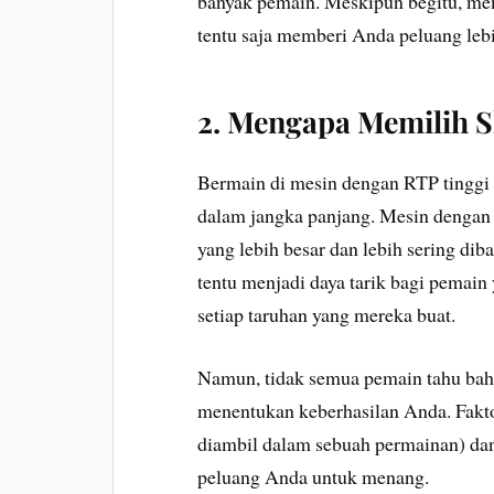
banyak pemain. Meskipun begitu, mem
tentu saja memberi Anda peluang leb
2. Mengapa Memilih S
Bermain di mesin dengan RTP tinggi
dalam jangka panjang. Mesin dengan
yang lebih besar dan lebih sering di
tentu menjadi daya tarik bagi pemain
setiap taruhan yang mereka buat.
Namun, tidak semua pemain tahu bah
menentukan keberhasilan Anda. Faktor l
diambil dalam sebuah permainan) dan
peluang Anda untuk menang.