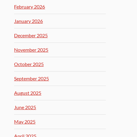
February 2026
January 2026
December 2025
November 2025
October 2025
September 2025
August 2025
June 2025
May 2025
April 2025