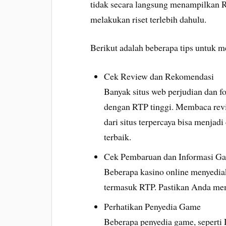
tidak secara langsung menampilkan R
melakukan riset terlebih dahulu.
Berikut adalah beberapa tips untuk m
Cek Review dan Rekomendasi
Banyak situs web perjudian dan 
dengan RTP tinggi. Membaca revi
dari situs terpercaya bisa menja
terbaik.
Cek Pembaruan dan Informasi G
Beberapa kasino online menyedia
termasuk RTP. Pastikan Anda mem
Perhatikan Penyedia Game
Beberapa penyedia game, seperti