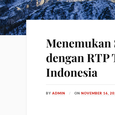
Menemukan S
dengan RTP T
Indonesia
BY
ADMIN
ON
NOVEMBER 16, 20