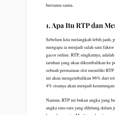
bersama-sama.
1. Apa Itu RTP dan M
Sebelum kita melangkah lebih jauh,
mengapa ia menjadi salah satu fakto
gacor online. RTP, singkatnya, adala
taruhan yang akan dikembalikan ke p
sebuah permainan slot memiliki RTP 
ini akan mengembalikan 96% dari tot
4% sisanya akan menjadi keuntungan 
Namun, RTP ini bukan angka yang ber
angka rata-rata yang dihitung dalam 