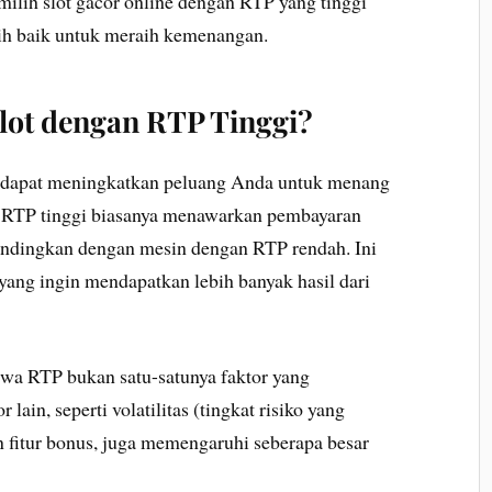
ilih slot gacor online dengan RTP yang tinggi
ih baik untuk meraih kemenangan.
lot dengan RTP Tinggi?
 dapat meningkatkan peluang Anda untuk menang
 RTP tinggi biasanya menawarkan pembayaran
bandingkan dengan mesin dengan RTP rendah. Ini
 yang ingin mendapatkan lebih banyak hasil dari
wa RTP bukan satu-satunya faktor yang
ain, seperti volatilitas (tingkat risiko yang
 fitur bonus, juga memengaruhi seberapa besar