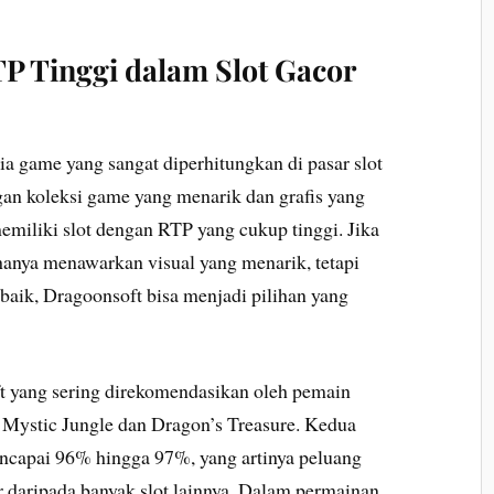
TP Tinggi dalam Slot Gacor
ia game yang sangat diperhitungkan di pasar slot
gan koleksi game yang menarik dan grafis yang
emiliki slot dengan RTP yang cukup tinggi. Jika
anya menawarkan visual yang menarik, tetapi
baik, Dragoonsoft bisa menjadi pilihan yang
t yang sering direkomendasikan oleh pemain
 Mystic Jungle dan Dragon’s Treasure. Kedua
ncapai 96% hingga 97%, yang artinya peluang
 daripada banyak slot lainnya. Dalam permainan