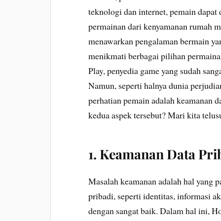
teknologi dan internet, pemain dapa
permainan dari kenyamanan rumah mer
menawarkan pengalaman bermain yang
menikmati berbagai pilihan permainan
Play, penyedia game yang sudah sangat
Namun, seperti halnya dunia perjudian
perhatian pemain adalah keamanan da
kedua aspek tersebut? Mari kita telus
1. Keamanan Data Pri
Masalah keamanan adalah hal yang pa
pribadi, seperti identitas, informasi 
dengan sangat baik. Dalam hal ini,