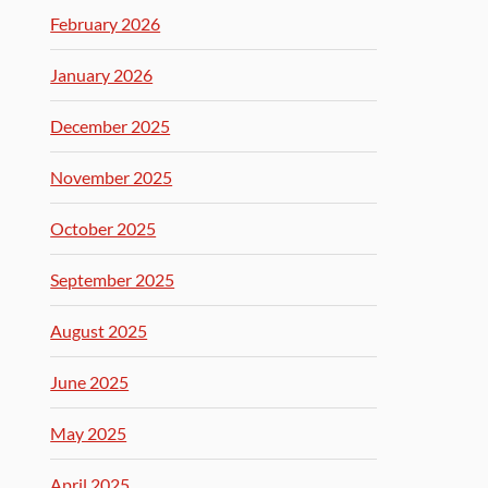
February 2026
January 2026
December 2025
November 2025
October 2025
September 2025
August 2025
June 2025
May 2025
April 2025