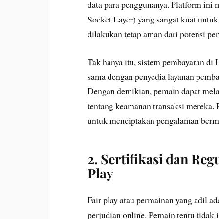
data para penggunanya. Platform ini
Socket Layer) yang sangat kuat untu
dilakukan tetap aman dari potensi pen
Tak hanya itu, sistem pembayaran di 
sama dengan penyedia layanan pembayar
Dengan demikian, pemain dapat melak
tentang keamanan transaksi mereka. 
untuk menciptakan pengalaman berma
2. Sertifikasi dan Re
Play
Fair play atau permainan yang adil ad
perjudian online. Pemain tentu tidak 