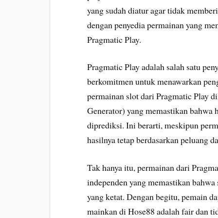
yang sudah diatur agar tidak member
dengan penyedia permainan yang memil
Pragmatic Play.
Pragmatic Play adalah salah satu pen
berkomitmen untuk menawarkan penga
permainan slot dari Pragmatic Pla
Generator) yang memastikan bahwa has
diprediksi. Ini berarti, meskipun per
hasilnya tetap berdasarkan peluang d
Tak hanya itu, permainan dari Pragmat
independen yang memastikan bahwa se
yang ketat. Dengan begitu, pemain d
mainkan di Hose88 adalah fair dan tid