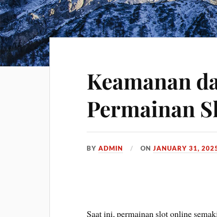
Keamanan dan
Permainan Sl
BY
ADMIN
ON
JANUARY 31, 202
Saat ini, permainan slot online sema