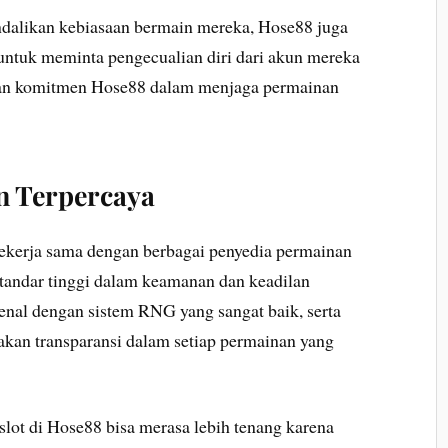
ndalikan kebiasaan bermain mereka, Hose88 juga
ntuk meminta pengecualian diri dari akun mereka
kan komitmen Hose88 dalam menjaga permainan
n Terpercaya
bekerja sama dengan berbagai penyedia permainan
 standar tinggi dalam keamanan dan keadilan
enal dengan sistem RNG yang sangat baik, serta
an transparansi dalam setiap permainan yang
lot di Hose88 bisa merasa lebih tenang karena